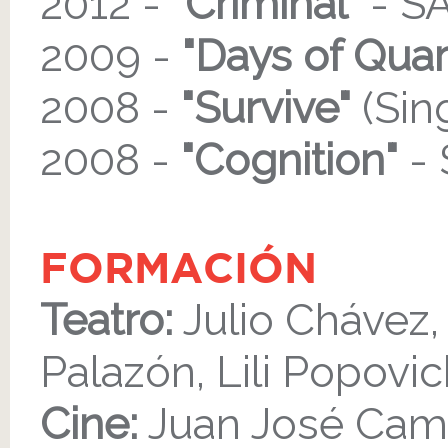
2012 -
"Criminal"
- S
2009 -
"Days of Quar
2008 -
"Survive"
(Sin
2008 -
"Cognition"
-
FORMACIÓN
Teatro:
Julio Chávez, 
Palazón, Lili Popovic
Cine:
Juan José Cam