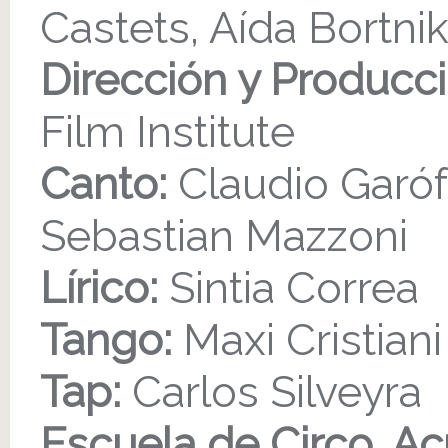
Castets, Aída Bortni
Dirección y Producci
Film Institute
Canto:
Claudio Garóf
Sebastian Mazzoni
Lírico:
Sintia Correa
Tango:
Maxi Cristiani
Tap:
Carlos Silveyra
Escuela de Circo, Ac