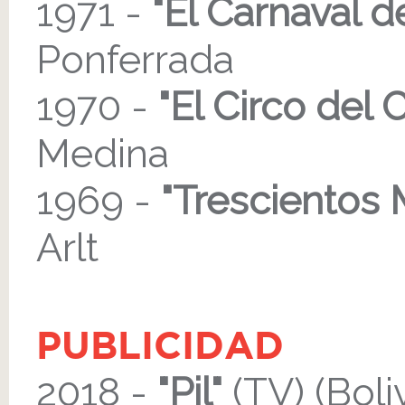
1971 -
"El Carnaval d
Ponferrada
1970 -
"El Circo del 
Medina
1969 -
"Trescientos 
Arlt
PUBLICIDAD
2018 -
"Pil"
(TV) (Boliv