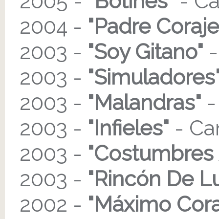
2005 -
"Botines"
- Ca
2004 -
"Padre Coraje
2003 -
"Soy Gitano"
-
2003 -
"Simuladores
2003 -
"Malandras"
-
2003 -
"Infieles"
- Ca
2003 -
"Costumbres 
2003 -
"Rincón De L
2002 -
"Máximo Cor