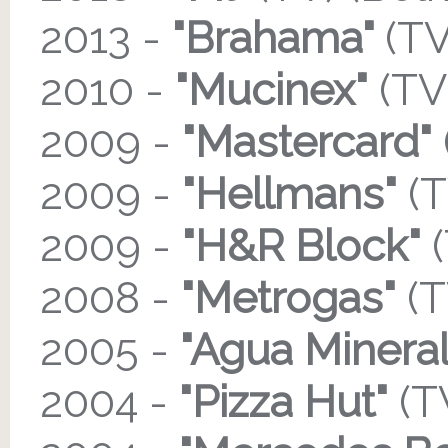
2013 -
"Brahama"
(TV
2010 -
"Mucinex"
(TV
2009 -
"Mastercard"
2009 -
"Hellmans"
(T
2009 -
"H&R Block"
(
2008 -
"Metrogas"
(T
2005 -
"Agua Mineral
2004 -
"Pizza Hut"
(T