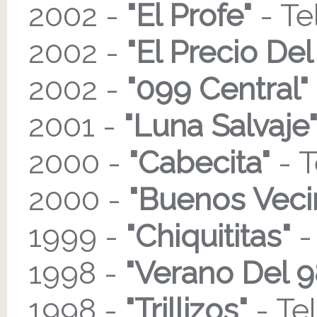
2002 -
"El Profe"
- Te
2002 -
"El Precio De
2002 -
"099 Central"
2001 -
"Luna Salvaje
2000 -
"Cabecita"
- T
2000 -
"Buenos Veci
1999 -
"Chiquititas"
-
1998 -
"Verano Del 9
1998 -
"Trillizos"
- Te