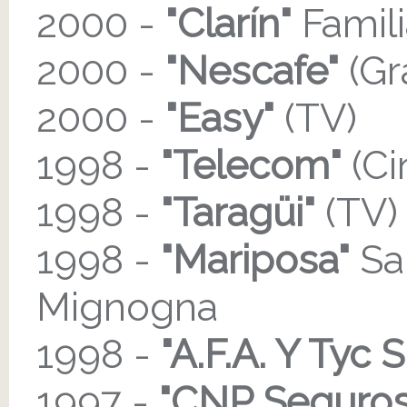
2000 -
"Clarín"
Famili
2000 -
"Nescafe"
(Gr
2000 -
"Easy"
(TV)
1998 -
"Telecom"
(Ci
1998 -
"Taragüi"
(TV)
1998 -
"Mariposa"
San
Mignogna
1998 -
"A.F.A. Y Tyc 
1997 -
"CNP Seguros