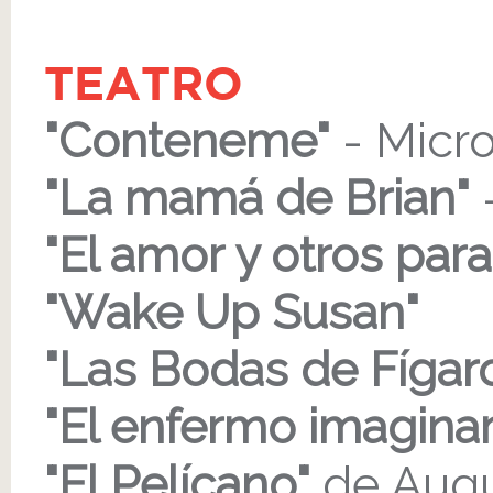
TEATRO
"Conteneme"
- Micro
"La mamá de Brian"
-
"El amor y otros par
"Wake Up Susan"
"Las Bodas de Fígar
"El enfermo imaginar
"El Pelícano"
de Augu